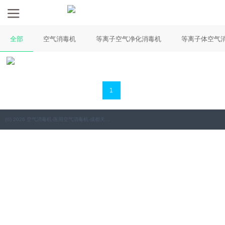
全部
空气消毒机
等离子空气净化消毒机
等离子体空气
1
(©) 2026 空气消毒机-医用空气消毒机-成都天田医疗电器科技有限公司.