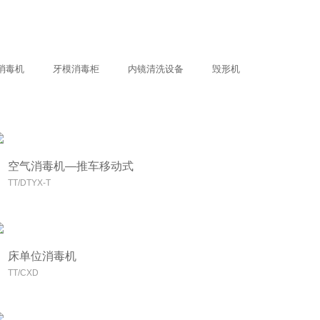
消毒机
牙模消毒柜
内镜清洗设备
毁形机
空气消毒机—推车移动式
TT/DTYX-T
床单位消毒机
TT/CXD