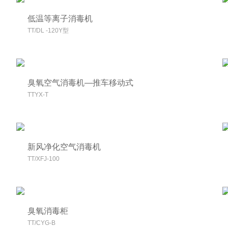
低温等离子消毒机
TT/DL -120Y型
臭氧空气消毒机—推车移动式
TTYX-T
新风净化空气消毒机
TT/XFJ-100
臭氧消毒柜
TT/CYG-B