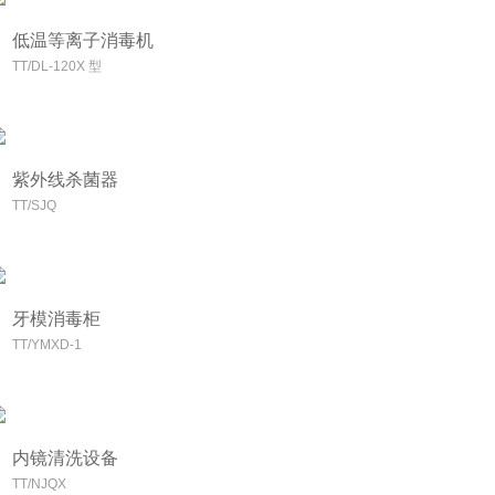
低温等离子消毒机
TT/DL-120X 型
紫外线杀菌器
TT/SJQ
牙模消毒柜
TT/YMXD-1
内镜清洗设备
TT/NJQX