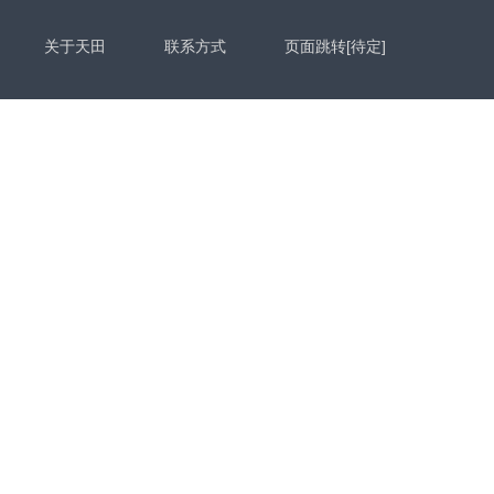
关于天田
联系方式
页面跳转[待定]