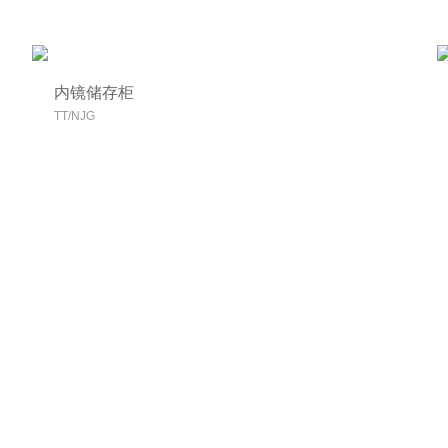
内镜储存柜
TT/NJG