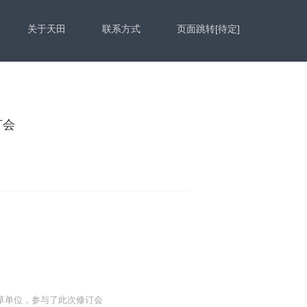
关于天田
联系方式
页面跳转[待定]
订会
草单位，参与了此次修订会