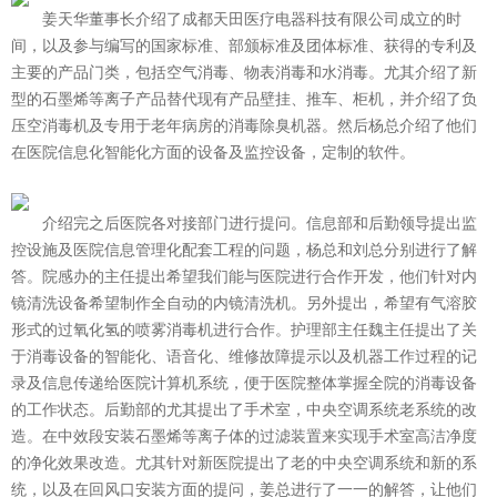
姜天华
董事长
介绍了成都天田医疗电器科技有限公司成立的时
间，以及参与编写的国家标准、部颁标准及团体标准
、
获得的专利及
主要的产品门类，包括空气消毒、物表消毒和水消毒。尤其介绍了新
型的石墨烯等离子产品替代现有产品壁挂、推车、柜机
，
并
介绍了负
压空消
毒
机及专用于老年病房的消毒除臭机器。然后杨总介绍了他们
在医院信息化智能化方面的设备及监控设备，定制的软件。
介绍完之后
医院各
对接部门
进行
提问
。
信息部和后勤领导提出监
控设施及医院信息管理化配套工程的
问题
，杨总和刘总分别进行了
解
答
。院感办的主任提出希望我们能与医院进行合作开发
，
他们针对内
镜清洗设备希望制作全自动的内镜清洗机。另外提出，希望有气溶胶
形式的过氧化氢的喷雾消毒机进行合作。护理部主任魏主任提出了关
于消毒设备的智能化、语音
化
、维修故障提示以及机器工作过程的记
录及信息传递给医院计算机系统，便于医院整体掌握全院的消毒设备
的工作状态。后勤部的尤其提出了手术室，中央空调系统老系统的改
造。在中效段安装石墨烯等离子体的过滤装置来实现手术室高洁净度
的净化效果改造。尤其针对新医院提出了老的中央空调系统和新的系
统，以及在回风口安装
方
面的提问，
姜总
进行了一一的解答，让他们