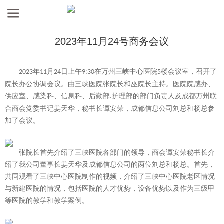
2023年11月24号商务会议
年
月
日上午
在万州三峡中心医院
楼会议室，召开了
2023
11
24
9:30
5
院长办公协调会议。
由
三峡医院张院长和巫院长主持。医院院感办、
供应室、感染科、信息科、后勤部
护理部的部门负责人及成都万州联
.
合商会党委书记姜天华，秘书长谭安荣
，
成都信息
公司刘
总
和
杨总
参
加了会议。
张院长首先介绍了三峡医院各部门的领导，商
会
谭安荣秘书长介
绍了
我公司董事长姜天华
及
成都
信息公司的两位刘
总
和
杨总
。首先
，
共同观看了三峡中心医院制作的视频，介绍了三峡中心医院老区情况
与新建医院的情况，包括医院的人才优势，设备优势以及作为三级甲
等医院的教学和教学案例。